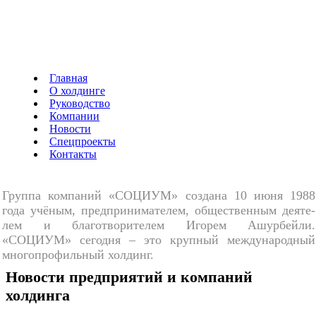
Главная
О холдинге
Руководство
Компании
Новости
Спецпроекты
Контакты
Группа компаний «СОЦИУМ» создана 10 июня 1988
года учё­ным, пред­при­ни­ма­те­лем, об­ще­ствен­ным де­я­те­
лем и бла­го­тво­ри­те­лем Иго­рем Ашур­бей­ли.
«СОЦИУМ» се­год­ня – это круп­ный меж­ду­на­род­ный
мно­го­про­филь­ный хол­динг.
Новости предприятий и компаний
холдинга