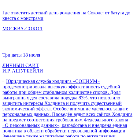
Где отметить детский день рождения на Соколе: от батута до
квеста с монстрами
МОСКВА-СОКОЛ
Три даты 18 июля
ЛИЧНЫЙ САЙТ
И.Р. АШУРБЕЙЛИ
«
Юридическая служба холдинга «СОЦИУМ»
продемонстрировала высокую эффективность судебной
работы при общем стабильном количестве споров. Доля
выигранных дел составила порядка 83%, что позволило
защитить интересы Холдинга и получить существенный
экономический эффект. Особое внимание уделялось защите
персональных данных. Проведён аудит всех сайтов Холдинга
на предмет соответствия требованиям Федерального закона
«О персональных данных», разработана и внедрена единая
политика в области обработки персональной информации.
Завершена также масштабная работа по актуализации